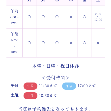
午前
9:00
〇
〇
〇
×
〇
～
9:00～
12:00
12:30
午後
14:00
〇
〇
〇
×
〇
×
～
18:00
木曜・日曜・祝日休診
＜受付時間＞
平日
11:30まで
17:00まで
午前
午後
土曜
10:30まで
午前
当院は予約優先となっております。