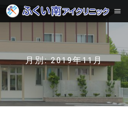
ナ
ビ
ゲ
ー
シ
ョ
ン
を
切
月別: 2019年11月
り
替
え