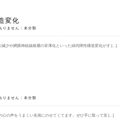
造変化
ありません
|
未分類
減少や網膜神経線維層の菲薄化といった緑内障性構造変化がす […]
ありません
|
未分類
心の声をうまくい名画にのせてくてます。ぜひ手に取って笑 […]