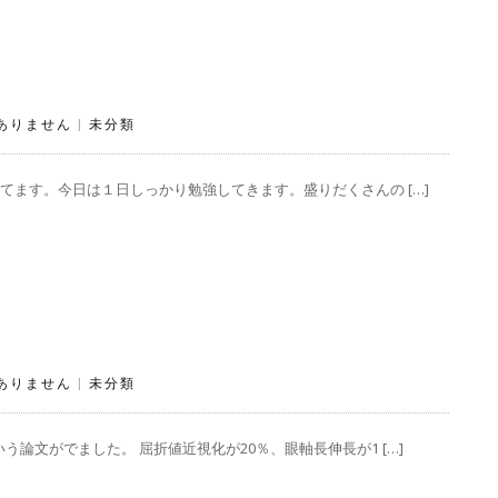
ありません
|
未分類
てます。今日は１日しっかり勉強してきます。盛りだくさんの […]
ありません
|
未分類
論文がでました。 屈折値近視化が20％、眼軸長伸長が1 […]