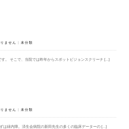
ありません
|
未分類
。 そこで、当院では昨年からスポットビジョンスクリーナ […]
ありません
|
未分類
ずは緑内障。済生会病院の新田先生の多くの臨床データーの […]