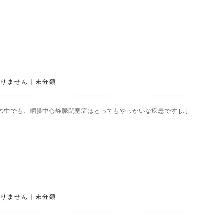
ありません
|
未分類
中でも、網膜中心静脈閉塞症はとってもやっかいな疾患です […]
ありません
|
未分類