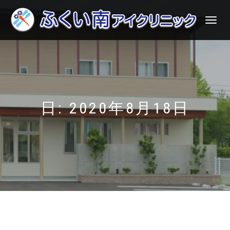
ナ
ビ
ゲ
ー
シ
ョ
ン
を
切
日: 2020年8月18日
り
替
え